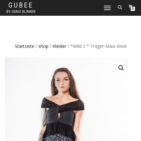
GUBEE
TOGGLE
0
BY GUNO BLINKER
NAVIGATION
Startseite
/
shop
/
Kleider
/ *Wild 2 * Träger-Maxi-Kleid